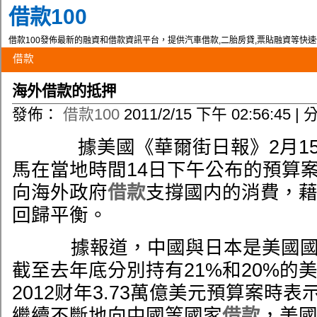
借款100
借款100發佈最新的融資和借款資訊平台，提供汽車借款,二胎房貸,票貼融資等快
借款
海外借款的抵押
發佈：
借款100
2011/2/15 下午 02:56:45 |
據美國《華爾街日報》2月15
馬在當地時間14日下午公布的預算
向海外政府
借款
支撐國内的消費，
回歸平衡。
借款人洽桃園復華
據報道，中國與日本是美國國
截至去年底分別持有21%和20%的
2012财年3.73萬億美元預算案時
繼續不斷地向中國等國家
借款
，美