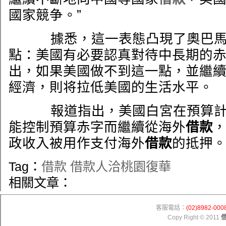
國家競争。”
據悉，這一表態凸現了奧巴馬
點：美國有必要認真對待中長期的
出，如果美國做不到這一點，並繼
經濟，則将拉低美國的生活水平。
報道指出，美國白宮在預算計
能控制預算赤字而繼續從海外
借款
政收入被用作支付海外
借款
的抵押
Tag：
借款
借款人洽桃園復華
相關文章：
客服電話：
(02)8982-000
Copy Right © 2011
借